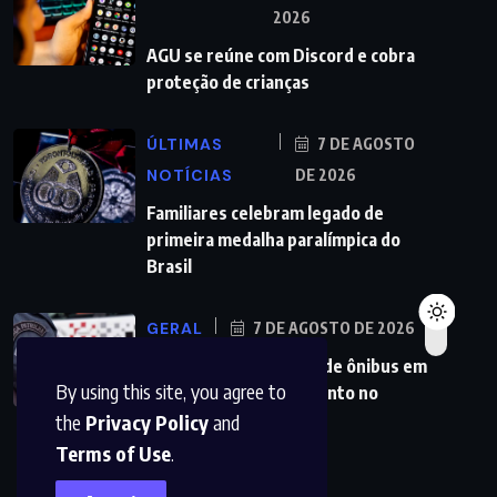
2026
AGU se reúne com Discord e cobra
proteção de crianças
ÚLTIMAS
7 DE AGOSTO
NOTÍCIAS
DE 2026
Familiares celebram legado de
primeira medalha paralímpica do
Brasil
GERAL
7 DE AGOSTO DE 2026
PMs detêm motorista de ônibus em
By using this site, you agree to
SP após desentendimento no
the
Privacy Policy
and
Terms of Use
.