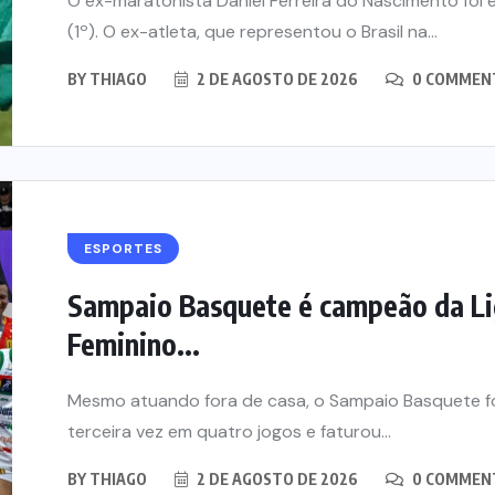
O ex-maratonista Daniel Ferreira do Nascimento fo
(1º). O ex-atleta, que representou o Brasil na...
BY
THIAGO
2 DE AGOSTO DE 2026
0 COMMEN
ESPORTES
Sampaio Basquete é campeão da Li
Feminino...
Mesmo atuando fora de casa, o Sampaio Basquete f
terceira vez em quatro jogos e faturou...
BY
THIAGO
2 DE AGOSTO DE 2026
0 COMMEN