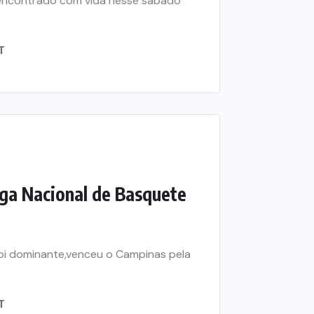
i encontrado com vida nesse sábado
T
ga Nacional de Basquete
oi dominante,venceu o Campinas pela
T