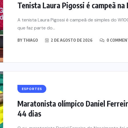
Tenista Laura Pigossi é campeã na E
A tenista Laura Pigossi é campeã de simples do W10
que faz parte do...
BY
THIAGO
2 DE AGOSTO DE 2026
0 COMMEN
ESPORTES
Maratonista olímpico Daniel Ferrei
44 dias