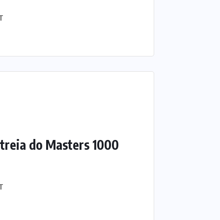
T
streia do Masters 1000
T