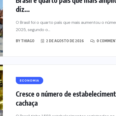
Brasil é quarto país que mais ampli
diz...
O Brasil foi o quarto país que mais aumentou o númer
2025, segundo o...
BY
THIAGO
2 DE AGOSTO DE 2026
0 COMMEN
ECONOMIA
Cresce o número de estabeleciment
cachaça