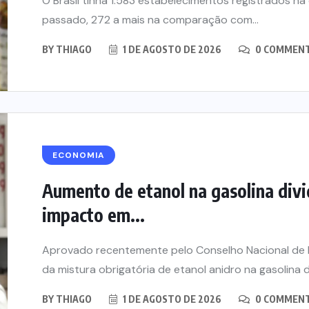
O Brasil tinha 1.583 estabelecimentos registrados n
passado, 272 a mais na comparação com...
BY
THIAGO
1 DE AGOSTO DE 2026
0 COMMEN
ECONOMIA
Aumento de etanol na gasolina divi
impacto em...
Aprovado recentemente pelo Conselho Nacional de P
da mistura obrigatória de etanol anidro na gasolina de
BY
THIAGO
1 DE AGOSTO DE 2026
0 COMMEN