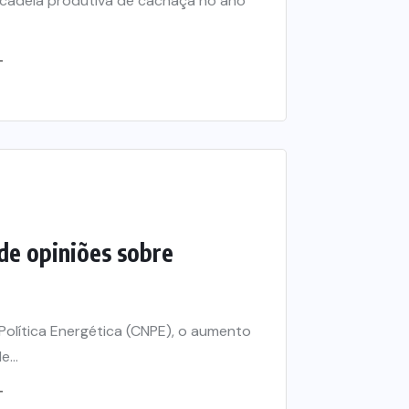
a cadeia produtiva de cachaça no ano
T
de opiniões sobre
olítica Energética (CNPE), o aumento
...
T