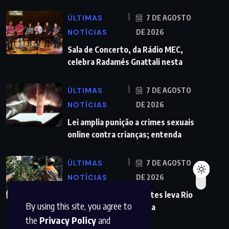
ÚLTIMAS
7 DE AGOSTO
NOTÍCIAS
DE 2026
Sala de Concerto, da Rádio MEC,
celebra Radamés Gnattali nesta
ÚLTIMAS
7 DE AGOSTO
NOTÍCIAS
DE 2026
Lei amplia punição a crimes sexuais
online contra crianças; entenda
ÚLTIMAS
7 DE AGOSTO
NOTÍCIAS
DE 2026
Previsão de ventos fortes leva Rio
By using this site, you agree to
a suspender aulas nesta
the
Privacy Policy
and