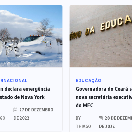
ERNACIONAL
EDUCAÇÃO
n declara emergência
Governadora do Ceará s
stado de Nova York
nova secretária executi
do MEC
27 DE DEZEMBRO
AGO
DE 2022
BY
28 DE DEZEM
THIAGO
DE 2022