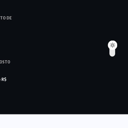
STO DE
GOSTO
e R$
© 2022,
DFMAIS
All Rights Reserved