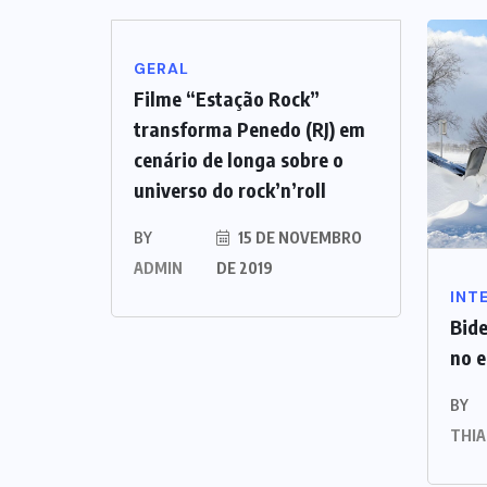
GERAL
Filme “Estação Rock”
transforma Penedo (RJ) em
cenário de longa sobre o
universo do rock’n’roll
BY
15 DE NOVEMBRO
ADMIN
DE 2019
INT
Bide
no e
BY
THI