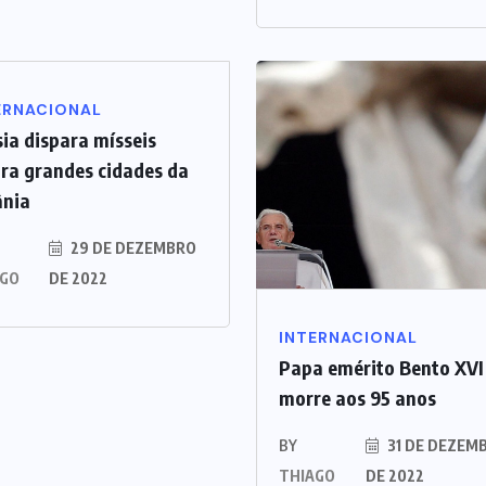
ERNACIONAL
ia dispara mísseis
ra grandes cidades da
ânia
29 DE DEZEMBRO
AGO
DE 2022
INTERNACIONAL
Papa emérito Bento XVI
morre aos 95 anos
BY
31 DE DEZEM
THIAGO
DE 2022