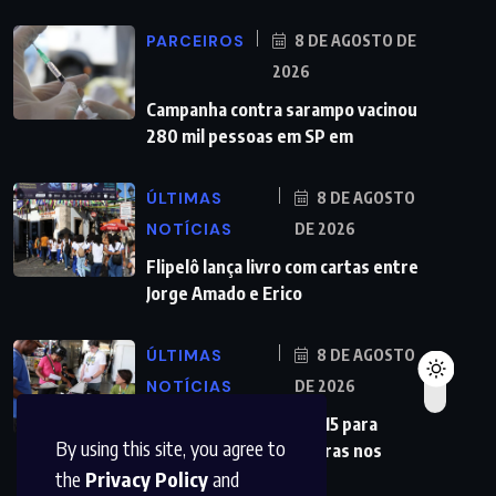
PARCEIROS
8 DE AGOSTO DE
2026
Campanha contra sarampo vacinou
280 mil pessoas em SP em
ÚLTIMAS
8 DE AGOSTO
NOTÍCIAS
DE 2026
Flipelô lança livro com cartas entre
Jorge Amado e Erico
ÚLTIMAS
8 DE AGOSTO
NOTÍCIAS
DE 2026
Partidos têm até o dia 15 para
By using this site, you agree to
registrarem candidaturas nos
the
Privacy Policy
and