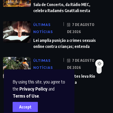
Sala de Concerto, da Rádio MEC,
celebra Radamés Gnattali nesta
ÚLTIMAS
7 DE AGOSTO
NOTÍCIAS
DE 2026
Lei amplia punição a crimes sexuais
online contra crianças; entenda
ÚLTIMAS
7 DE AGOSTO
NOTÍCIAS
DE 2026
Previsão de ventos fortes leva Rio
By using this site, you agree to
a suspender aulas nesta
the
Privacy Policy
and
Terms of Use
.
Accept