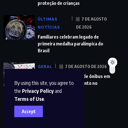
proteção de crianças
ÚLTIMAS
7 DE AGOSTO
NOTÍCIAS
DE 2026
Familiares celebram legado de
primeira medalha paralímpica do
Brasil
GERAL
7 DE AGOSTO DE 2026
PMs detêm motorista de ônibus em
By using this site, you agree to
SP após desentendimento no
the
Privacy Policy
and
Terms of Use
.
Accept