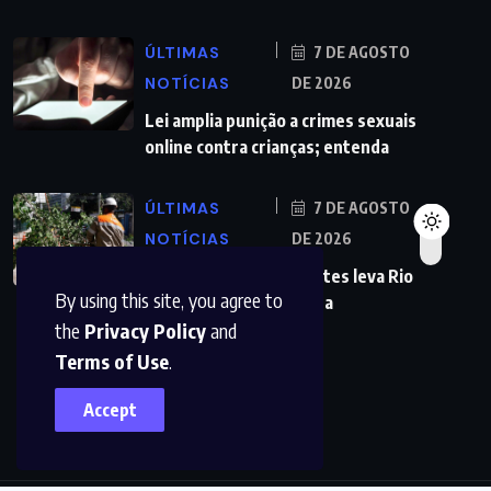
ÚLTIMAS
7 DE AGOSTO
NOTÍCIAS
DE 2026
Lei amplia punição a crimes sexuais
online contra crianças; entenda
ÚLTIMAS
7 DE AGOSTO
NOTÍCIAS
DE 2026
Previsão de ventos fortes leva Rio
By using this site, you agree to
a suspender aulas nesta
the
Privacy Policy
and
Terms of Use
.
Accept