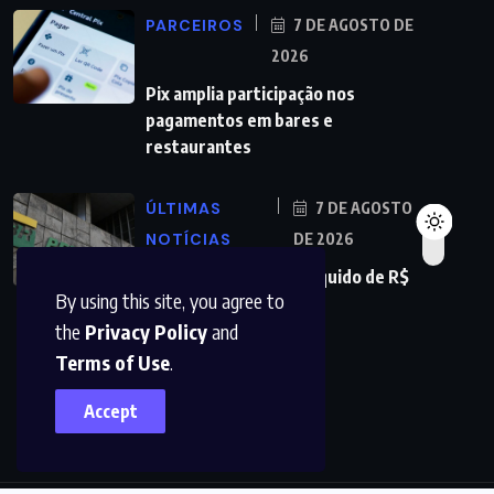
PARCEIROS
7 DE AGOSTO DE
2026
Pix amplia participação nos
pagamentos em bares e
restaurantes
ÚLTIMAS
7 DE AGOSTO
NOTÍCIAS
DE 2026
Petrobras tem lucro líquido de R$
By using this site, you agree to
52,4 bi no segundo
the
Privacy Policy
and
Terms of Use
.
Accept