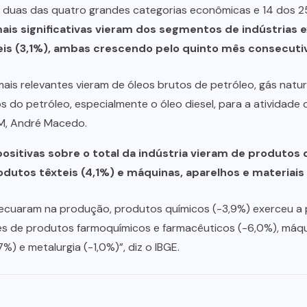
 duas das quatro grandes categorias econômicas e 14 dos 25
mais significativas vieram dos segmentos de indústrias 
is (3,1%), ambas crescendo pelo quinto mês consecuti
mais relevantes vieram de óleos brutos de petróleo, gás natur
dos do petróleo, especialmente o óleo diesel, para a atividad
IM, André Macedo.
ositivas sobre o total da indústria vieram de produtos 
odutos têxteis (4,1%) e máquinas, aparelhos e materiais 
 recuaram na produção, produtos químicos (-3,9%) exerceu a p
 de produtos farmoquímicos e farmacêuticos (-6,0%), máqui
) e metalurgia (-1,0%)”, diz o IBGE.