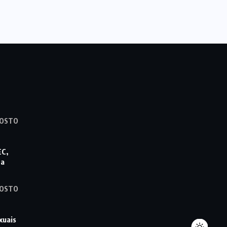
GOSTO
EC,
ta
GOSTO
xuais