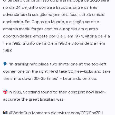
O terceiro compromisso do Brasil na Copa de 2026 será
no dia 24 de junho contra a Escócia. Entre os três
adversários da seleção na primeira fase, este é o mais
conhecido. Em Copas do Mundo, a seleção verde e
amarela mediu forças com os europeus em quatro
oportunidades: empate por 0 a 0 em 1974, vitória de 4 a
1 em 1982, triunfo de 1 a 0 em 1990 e vitória de 2 a 1 em
1998.
“In training he’d place two shirts: one at the top-left
corner, one on the right. He’d take 50 free-kicks and take
the shirts down 30-35 times” – Leonardo on Zico.
In 1982, Scotland found to their cost just how laser-
accurate the great Brazilian was.
#WorldCup
Moments
pic.twitter.com/CFQlPnxZEJ