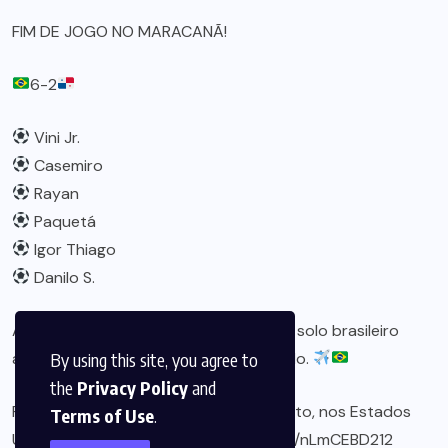
FIM DE JOGO NO MARACANÃ!
6-2
Vini Jr.
Casemiro
Rayan
Paquetá
Igor Thiago
Danilo S.
A Seleção encerra sua preparação em solo brasileiro
antes da viagem para a Copa do Mundo.
By using this site, you agree to
the
Privacy Policy
and
Próxima parada: amistoso contra o Egito, nos Estados
Terms of Use
.
Unidos.
#BateNoPeito
…
pic.twitter.com/nLmCEBD212