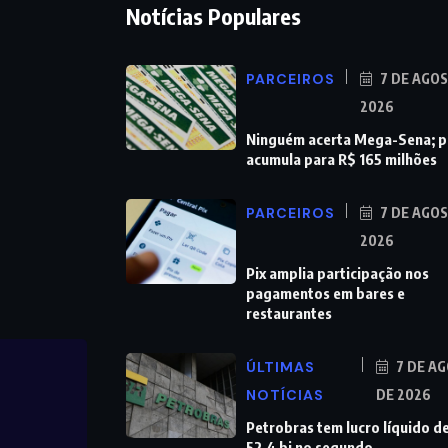
Notícias Populares
PARCEIROS
7 DE AGO
2026
Ninguém acerta Mega-Sena; 
acumula para R$ 165 milhões
PARCEIROS
7 DE AGO
2026
Pix amplia participação nos
pagamentos em bares e
restaurantes
ÚLTIMAS
7 DE A
NOTÍCIAS
DE 2026
Petrobras tem lucro líquido d
52,4 bi no segundo