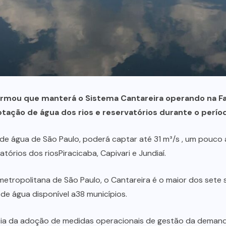
ormou que manterá o Sistema Cantareira operando na F
tação de água dos rios e reservatórios durante o perío
 de água de São Paulo, poderá captar até 31 m³/s , um pouco
tórios dos riosPiracicaba, Capivari e Jundiaí.
metropolitana de São Paulo, o Cantareira é o maior dos sete
e água disponível a38 municípios.
cia da adoção de medidas operacionais de gestão da demand