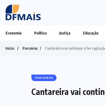
Economia
Política
Justiça
Educação
Início
Parceiros
Cantareira vai continuar a ter captaç
PARCEIROS
Cantareira vai conti