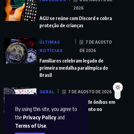
2026
AGU se reúne com Discord e cobra
proteção de crianças
ÚLTIMAS
7 DE AGOSTO
NOTÍCIAS
DE 2026
Familiares celebram legado de
primeira medalha paralímpica do
Brasil
GERAL
7 DE AGOSTO DE 2026
PMs detêm motorista de ônibus em
By using this site, you agree to
SP após desentendimento no
the
Privacy Policy
and
Terms of Use
.