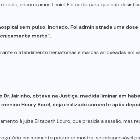
otocolo, encontramos Leniel. Ele pediu para que não desistís
ospital sem pulso, inchado. Foi administrada uma dose
ecnicamente morto”.
durante o atendimento hematomas e marcas arroxeadas em vár
 o Dr.Jairinho, obteve na Justiça, medida liminar em hab
o menino Henry Borel, seja realizado somente após dep
lgamento à juíza Elizabeth Louro, que preside a sessão, mas rec
errogatório em momento posterior mostra-se indispensável par