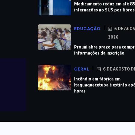
Medicamento reduz em até 
internações no SUS por fibro
EDUCAÇÃO
6 DE AGO
2026
Prouni abre prazo para comp
informações da inscrição
GERAL
6 DE AGOSTO D
Incêndio em fábrica em
Itaquaquecetuba é extinto ap
horas