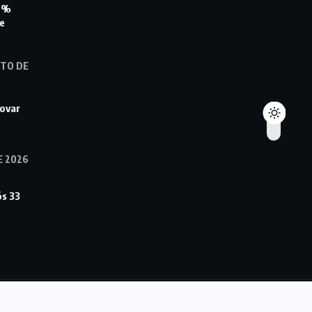
85%
se
STO DE
rovar
E 2026
ós 33
© 2022,
DFMAIS
All Rights Reserved