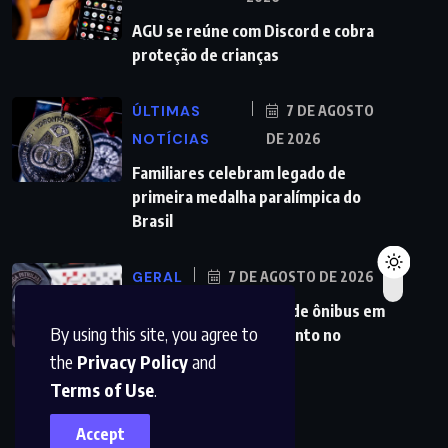
AGU se reúne com Discord e cobra
proteção de crianças
ÚLTIMAS
7 DE AGOSTO
NOTÍCIAS
DE 2026
Familiares celebram legado de
primeira medalha paralímpica do
Brasil
GERAL
7 DE AGOSTO DE 2026
PMs detêm motorista de ônibus em
By using this site, you agree to
SP após desentendimento no
the
Privacy Policy
and
Terms of Use
.
Accept