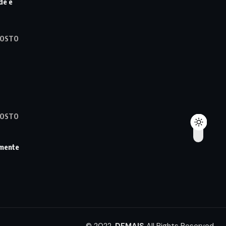
de e
GOSTO
GOSTO
omente