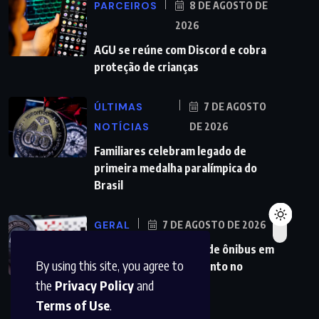
PARCEIROS
8 DE AGOSTO DE
2026
AGU se reúne com Discord e cobra
proteção de crianças
ÚLTIMAS
7 DE AGOSTO
NOTÍCIAS
DE 2026
Familiares celebram legado de
primeira medalha paralímpica do
Brasil
GERAL
7 DE AGOSTO DE 2026
PMs detêm motorista de ônibus em
By using this site, you agree to
SP após desentendimento no
the
Privacy Policy
and
Terms of Use
.