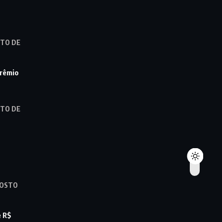
STO DE
prêmio
STO DE
GOSTO
e R$