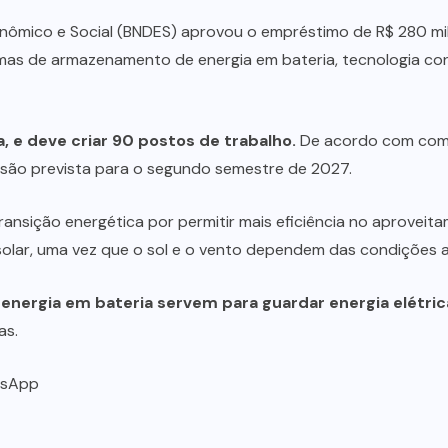
ômico e Social (BNDES) aprovou o empréstimo de R$ 280 milh
stemas de armazenamento de energia em bateria, tecnologia co
na, e deve criar 90 postos de trabalho.
De acordo com comu
são prevista para o segundo semestre de 2027.
ransição energética por permitir mais eficiência no aproveit
 solar, uma vez que o sol e o vento dependem das condições 
ergia em bateria servem para guardar energia elétrica
as.
tsApp