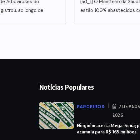
 de Arboviroses do
[ad_1] O Ministério da Saúd
gistrou, ao longo de
estão 100% abastecidos co
Notícias Populares
PARCEIROS
7 DE AGO
2026
Ninguém acerta Mega-Sena; 
acumula para R$ 165 milhões