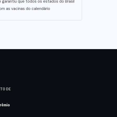
e garantiu que todos os estados do Brasil
m as vacinas do calendário
STO DE
prêmio