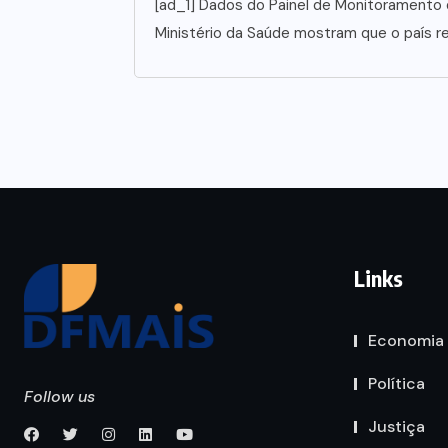
[ad_1] Dados do Painel de Monitoramento
Ministério da Saúde mostram que o país re
Links
Economia
Política
Follow us
Justiça