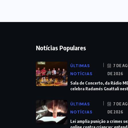
Notícias Populares
ÚLTIMAS
7 DE A
NOTÍCIAS
DE 2026
Sala de Concerto, da Rádio M
celebra Radamés Gnattali nes
ÚLTIMAS
7 DE A
NOTÍCIAS
DE 2026
Lei amplia punição a crimes se
online contra crianças; entend