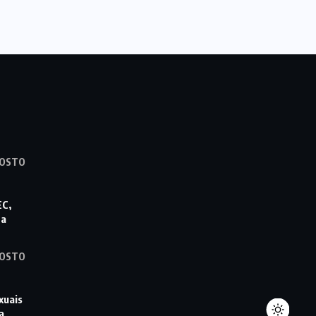
GOSTO
EC,
ta
GOSTO
xuais
a