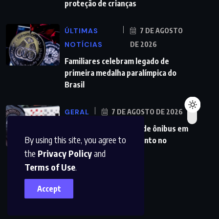
proteção de crianças
ÚLTIMAS
7 DE AGOSTO
NOTÍCIAS
DE 2026
Familiares celebram legado de
primeira medalha paralímpica do
Brasil
GERAL
7 DE AGOSTO DE 2026
PMs detêm motorista de ônibus em
By using this site, you agree to
SP após desentendimento no
the
Privacy Policy
and
Terms of Use
.
Accept