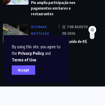
Pix amplia participação nos
pagamentos em bares e
restaurantes
ÚLTIMAS
7 DE AGOSTO
NOTÍCIAS
DE 2026
Petrobras tem lucro líquido de R$
By using this site, you agree to
52,4 bi no segundo
the
Privacy Policy
and
Terms of Use
.
Accept
© 2022,
DFMAIS
All Rights Reserved