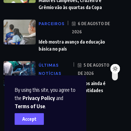
Maiores campeões, Cruzeiro e
Grêmio vão às quartas da Copa
PARCEIROS
6 DE AGOSTO DE
2026
Ideb mostra avanço da educação
básica no país
ÚLTIMAS
5 DE AGOSTO
NOTÍCIAS
DE 2026
Redução da taxa de juros ainda é
By using this site, you agree to
insuficiente, avaliam entidades
the
Privacy Policy
and
Terms of Use
.
Accept