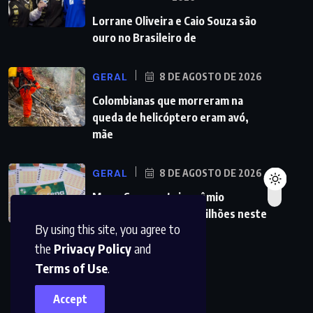
Lorrane Oliveira e Caio Souza são
ouro no Brasileiro de
GERAL
8 DE AGOSTO DE 2026
Colombianas que morreram na
queda de helicóptero eram avó,
mãe
GERAL
8 DE AGOSTO DE 2026
Mega-Sena sorteia prêmio
acumulado de R$ 165 milhões neste
By using this site, you agree to
domingo
the
Privacy Policy
and
Terms of Use
.
Accept