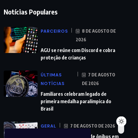
Notícias Populares
PARCEIROS
8 DE AGOSTO DE
2026
AGU se reúne com Discord e cobra
proteção de crianças
ÚLTIMAS
7 DE AGOSTO
NOTÍCIAS
DE 2026
Familiares celebram legado de
primeira medalha paralímpica do
Brasil
GERAL
7 DE AGOSTO DE 2026
PMs detêm motorista de ônibus em