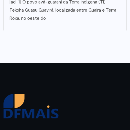
[ad_1] O povo avá-guarani da Terra Indígena (TI)
Tekoha Guasu Guavirá, localizada entre Guaíra e Terra
Roxa, no oeste do