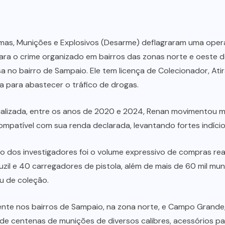
as, Munições e Explosivos (Desarme) deflagraram uma operaç
a o crime organizado em bairros das zonas norte e oeste do 
sa no bairro de Sampaio. Ele tem licença de Colecionador, At
 para abastecer o tráfico de drogas.
ializada, entre os anos de 2020 e 2024, Renan movimentou m
ompatível com sua renda declarada, levantando fortes indícios 
dos investigadores foi o volume expressivo de compras rea
fuzil e 40 carregadores de pistola, além de mais de 60 mil m
u de coleção.
nte nos bairros de Sampaio, na zona norte, e Campo Grande
lém de centenas de munições de diversos calibres, acessórios 