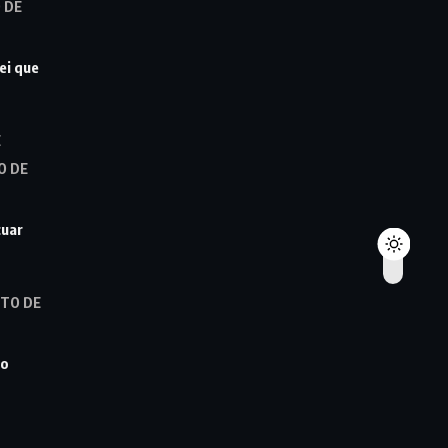
 DE
ei que
E
O DE
cuar
STO DE
ro