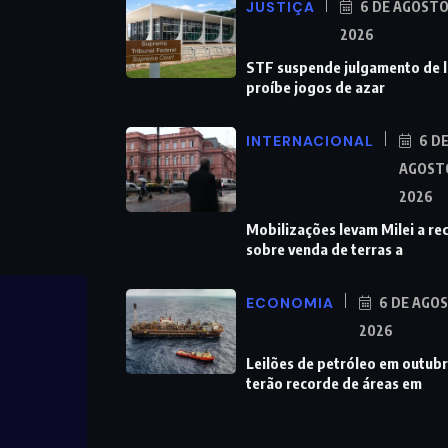
JUSTIÇA
6 DE AGOSTO
2026
STF suspende julgamento de l
proíbe jogos de azar
INTERNACIONAL
6 D
AGOST
2026
Mobilizações levam Milei a re
sobre venda de terras a
ECONOMIA
6 DE AGO
2026
Leilões de petróleo em outub
terão recorde de áreas em