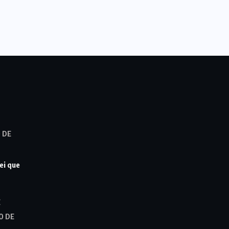
 DE
ei que
E
O DE