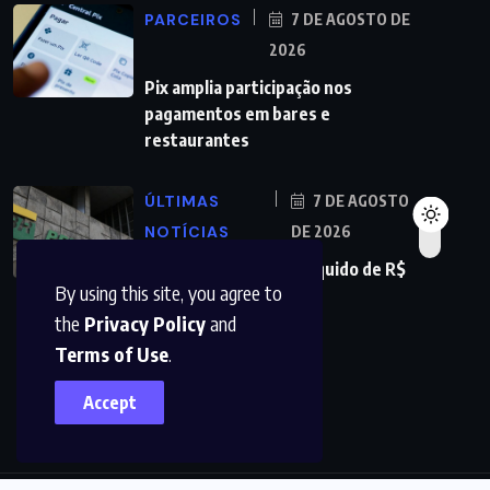
PARCEIROS
7 DE AGOSTO DE
2026
Pix amplia participação nos
pagamentos em bares e
restaurantes
ÚLTIMAS
7 DE AGOSTO
NOTÍCIAS
DE 2026
Petrobras tem lucro líquido de R$
By using this site, you agree to
52,4 bi no segundo
the
Privacy Policy
and
Terms of Use
.
Accept