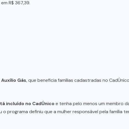
u em R$ 367,39.
Auxílio Gás
, que beneficia famílias cadastradas no CadÚnic
tá incluído no CadÚnico
e tenha pelo menos um membro da f
u o programa definiu que a mulher responsável pela família t