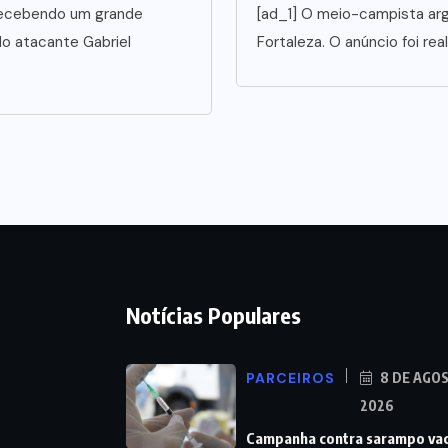
5 recebendo um grande
[ad_1] O meio-campista arg
o atacante Gabriel
Fortaleza. O anúncio foi rea
Notícias Populares
PARCEIROS
8 DE AGO
2026
Campanha contra sarampo va