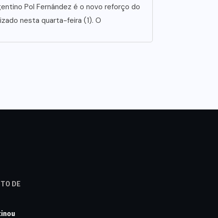
entino Pol Fernández é o novo reforço do
lizado nesta quarta-feira (1). O
STO DE
cinou