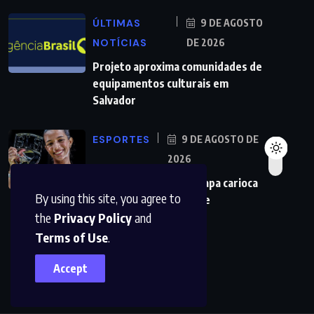
ÚLTIMAS
9 DE AGOSTO
NOTÍCIAS
DE 2026
Projeto aproxima comunidades de
equipamentos culturais em
Salvador
ESPORTES
9 DE AGOSTO DE
2026
Rayssa é campeã da etapa carioca
By using this site, you agree to
da Liga Internacional de
the
Privacy Policy
and
Terms of Use
.
Accept