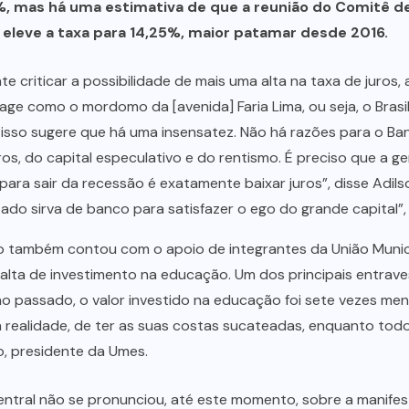
5%, mas há uma estimativa de que a reunião do Comitê d
, eleve a taxa para 14,25%, maior patamar desde 2016.
e criticar a possibilidade de mais uma alta na taxa de juros, 
e como o mordomo da [avenida] Faria Lima, ou seja, o Brasil 
E isso sugere que há uma insensatez. Não há razões para o Ban
, do capital especulativo e do rentismo. É preciso que a gen
ara sair da recessão é exatamente baixar juros”, disse Adils
do sirva de banco para satisfazer o ego do grande capital”, 
to também contou com o apoio de integrantes da União Munic
alta de investimento na educação. Um dos principais entrave
ano passado, o valor investido na educação foi sete vezes me
realidade, de ter as suas costas sucateadas, enquanto todo
o, presidente da Umes.
entral não se pronunciou, até este momento, sobre a manifest