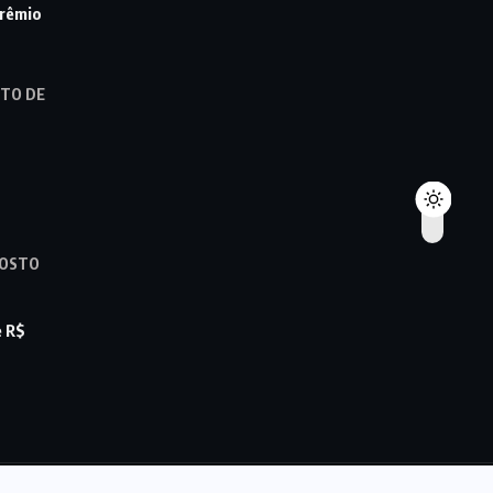
prêmio
STO DE
GOSTO
e R$