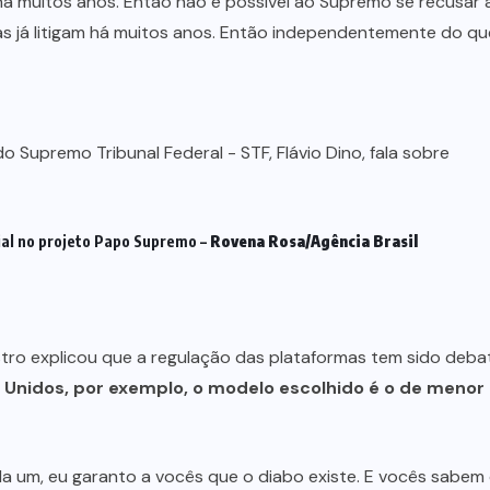
á muitos anos. Então não é possível ao Supremo se recusar a 
s já litigam há muitos anos. Então independentemente do q
icial no projeto Papo Supremo –
Rovena Rosa/Agência Brasil
stro explicou que a regulação das plataformas tem sido deb
 Unidos, por exemplo, o modelo escolhido é o de menor
a um, eu garanto a vocês que o diabo existe. E vocês sabem 