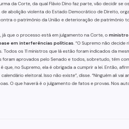
urma da Corte, da qual Flávio Dino faz parte, vão decidir s
a de abolição violenta do Estado Democrático de Direito, or
 contra o patrimônio da União e deterioração de patrimônio 
 já que o processo está em julgamento na Corte, o
ministro
base em interferências políticas
. “O Supremo não decide r
ês. Todos os 11 ministros que lá estão foram indicados da me
dos foram aprovados pelo Senado e todos, sobretudo, têm c
é que, no Supremo, ela é obrigada a cumprir a lei. Então, a
 calendário eleitoral. Isso não existe”, disse. “Ninguém ali vai a
oas. O que haverá é o julgamento de fatos e provas. Nos auto