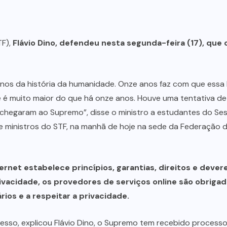
TF),
Flávio Dino, defendeu nesta segunda-feira (17), que o
nos da história da humanidade. Onze anos faz com que essa le
e é muito maior do que há onze anos. Houve uma tentativa de
os chegaram ao Supremo”, disse o ministro a estudantes do S
e ministros do STF, na manhã de hoje na sede da Federação d
ernet estabelece princípios, garantias, direitos e devere
ivacidade, os provedores de serviços online são obriga
ios e a respeitar a privacidade.
resso, explicou Flávio Dino, o Supremo tem recebido process