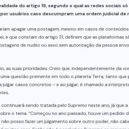
validade do artigo 19, segundo o qual as redes sociais 
 por usuários caso descumpram uma ordem judicial de 
isariam apagar uma postagem, mesmo em casos de conteúdos 
lei, e que constam do artigo 21, definem que as plataformas s
e postagens de nudez ou sexo sem autorização da pessoa env
rio, as suas prioridades. Creio que, independentemente da v
ta é uma questão premente em todo o planeta Terra, tanto qu
ulgar casos concretos – e ao julgar, é chamado a interpretar
ntes.
i continuará sendo tratada pelo Supremo neste ano, já que a 
 sobre o tema. “Começou no ano passado, houve um pedido de
u não posso fazer um julgamento sobre outro poder, não cab