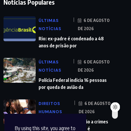
Notícias Populares
ÚLTIMAS
6 DE AGOSTO
NOTÍCIAS
DE 2026
Rio: ex-padre é condenado a 48
anos de prisão por
ÚLTIMAS
6 DE AGOSTO
NOTÍCIAS
DE 2026
Polícia Federal indicia 16 pessoas
por queda de avião da
DIREITOS
6 DE AGOSTO
HUMANOS
DE 2026
Lei que aumenta punição a crimes
By using this site, you agree to
digitais contra crianças é