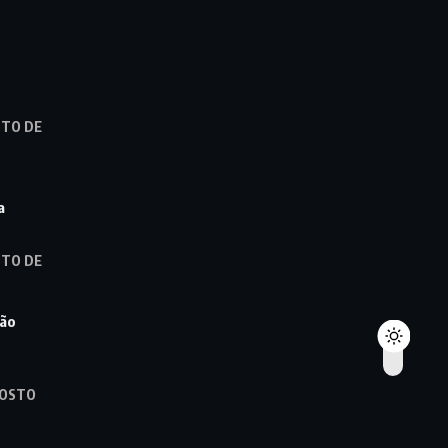
STO DE
a
STO DE
ção
GOSTO