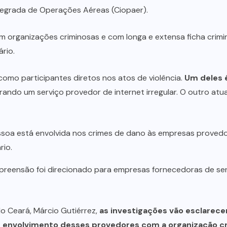
ntegrada de Operações Aéreas (Ciopaer).
organizações criminosas e com longa e extensa ficha criminal
ário.
como participantes diretos nos atos de violência.
Um deles 
erando um serviço provedor de internet irregular. O outro at
pessoa está envolvida nos crimes de dano às empresas prove
rio.
reensão foi direcionado para empresas fornecedoras de ser
do Ceará, Márcio Gutiérrez,
as investigações vão esclarecer 
de envolvimento desses provedores com a organização c