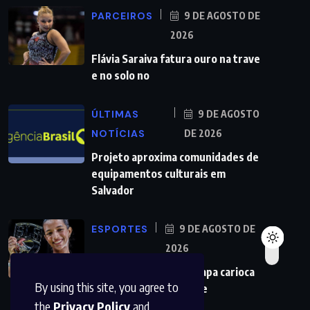
PARCEIROS
9 DE AGOSTO DE
2026
Flávia Saraiva fatura ouro na trave
e no solo no
ÚLTIMAS
9 DE AGOSTO
NOTÍCIAS
DE 2026
Projeto aproxima comunidades de
equipamentos culturais em
Salvador
ESPORTES
9 DE AGOSTO DE
2026
Rayssa é campeã da etapa carioca
By using this site, you agree to
da Liga Internacional de
the
Privacy Policy
and