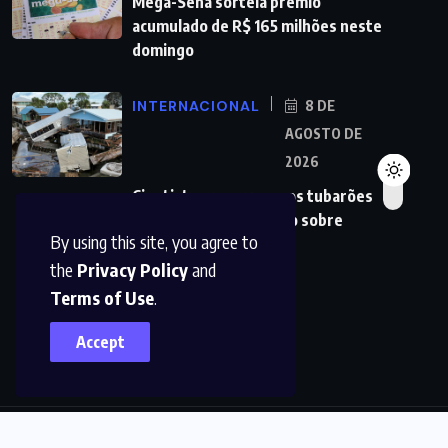
Mega-Sena sorteia prêmio
acumulado de R$ 165 milhões neste
domingo
INTERNACIONAL
8 DE
AGOSTO DE
2026
Cientistas recorrem aos tubarões
para melhorar previsão sobre
By using this site, you agree to
furacões
the
Privacy Policy
and
Terms of Use
.
Accept