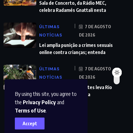
Sala de Concerto, da Rádio MEC,
celebra Radamés Gnattali nesta
ÚLTIMAS
7 DE AGOSTO
NOTÍCIAS
DE 2026
Lei amplia punição a crimes sexuais
online contra crianças; entenda
ÚLTIMAS
7 DE AGOSTO
NOTÍCIAS
DE 2026
Previsão de ventos fortes leva Rio
By using this site, you agree to
a suspender aulas nesta
the
Privacy Policy
and
Terms of Use
.
Accept