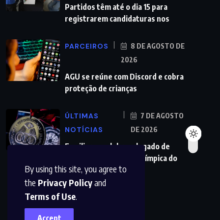
Partidos têm até o dia 15 para
registrarem candidaturas nos
PARCEIROS
8 DE AGOSTO DE
2026
AGU se reúne com Discord e cobra
proteção de crianças
ÚLTIMAS
7 DE AGOSTO
NOTÍCIAS
DE 2026
Familiares celebram legado de
primeira medalha paralímpica do
By using this site, you agree to
Brasil
the
Privacy Policy
and
Terms of Use
.
Accept