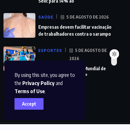
Selic para 14% ao
SAÚDE
5 DE AGOSTO DE 2026
Empresas devem facilitar vacinação
de trabalhadores contra o sarampo
ESPORTES
5 DE AGOSTO DE
2026
Vôlei: São Paulo sedia Mundial de
By using this site, you agree to
Clubes feminino pelo 2º
the
Privacy Policy
and
Terms of Use
.
Accept