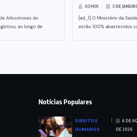
ADMIN
3 DE JANEIR
 de Arboviroses do
[ad_1] O Ministério da Saúd
gistrou, ao longo de
estão 100% abastecidos co
Notícias Populares
DIREITOS
6 DE A
HUMANOS
DE 2026