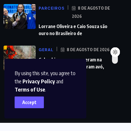
PARCEIROS
8 DE AGOSTO DE
2026
Lorrane Oliveira e Caio Souza são
ouro no Brasileiro de
GERAL
8 DE AGOSTO DE 2026
Colombianas que morreram na
queda de helicóptero eram avó,
By using this site, you agree to
mãe
the
Privacy Policy
and
Terms of Use
.
Accept