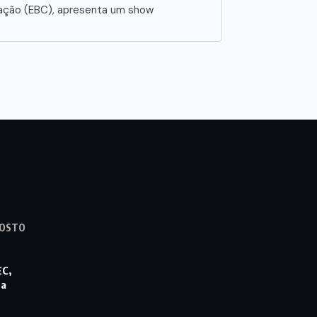
ação (EBC), apresenta um show
GOSTO
EC,
ta