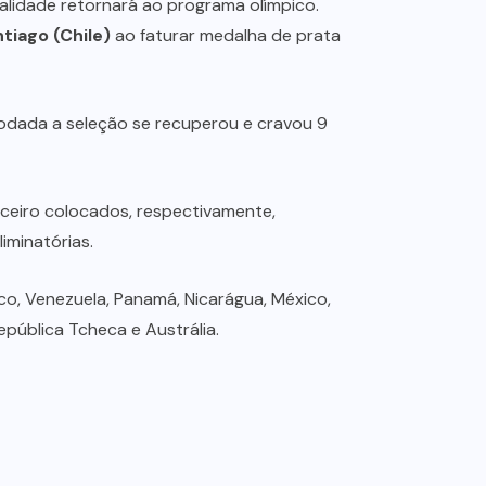
alidade retornará ao programa olímpico.
tiago (Chile)
ao faturar medalha de prata
 rodada a seleção se recuperou e cravou 9
rceiro colocados, respectivamente,
iminatórias.
ico, Venezuela, Panamá, Nicarágua, México,
epública Tcheca e Austrália.