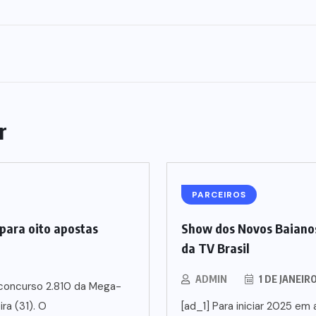
r
PARCEIROS
para oito apostas
Show dos Novos Baianos
da TV Brasil
ADMIN
1 DE JANEIR
 concurso 2.810 da Mega-
ra (31). O
[ad_1] Para iniciar 2025 em a