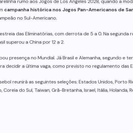
marelinha rumo aos Jogos de Los Angeles 2028, quando a mod
om
campanha histórica nos Jogos Pan-Americanos de San
-campeão no Sul-Americano.
 estreia das Eliminatórias, com derrota de 5 a 0. Na segunda
sil superou a China por 12 a 2.
mbou presença no Mundial. Já Brasil e Alemanha, segundo e te
ara decidir a última vaga, como previsto no regulamento das El
isebol reunirá as seguintes seleções: Estados Unidos, Porto R
oreia do Sul, Taiwan, Grã-Bretanha, Israel, Itália, Holanda, R