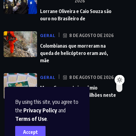
2026
Lorrane Oliveira e Caio Souza são
ouro no Brasileiro de
GERAL
8 DE AGOSTO DE 2026
Colombianas que morreram na
queda de helicóptero eram avó,
mãe
GERAL
8 DE AGOSTO DE 2026
Mega-Sena sorteia prêmio
acumulado de R$ 165 milhões neste
By using this site, you agree to
domingo
the
Privacy Policy
and
Terms of Use
.
Accept