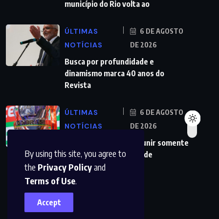
município do Rio volta ao
ÚLTIMAS
6 DE AGOSTO
NOTÍCIAS
DE 2026
Busca por profundidade e
dinamismo marca 40 anos do
Revista
ÚLTIMAS
6 DE AGOSTO
NOTÍCIAS
DE 2026
Copa do Brasil pode reunir somente
By using this site, you agree to
campeões nas quartas de
the
Privacy Policy
and
Terms of Use
.
Accept