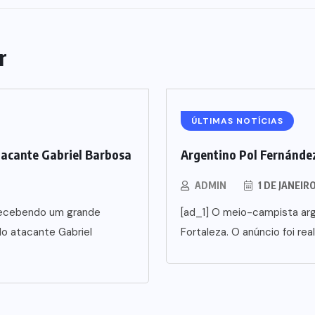
r
ÚLTIMAS NOTÍCIAS
tacante Gabriel Barbosa
Argentino Pol Fernández
ADMIN
1 DE JANEIR
5 recebendo um grande
[ad_1] O meio-campista arg
o atacante Gabriel
Fortaleza. O anúncio foi rea