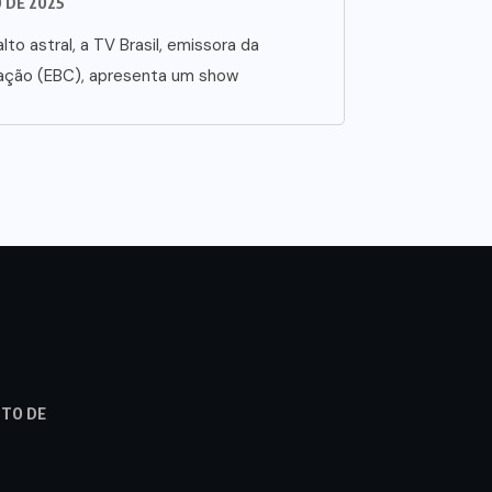
O DE 2025
lto astral, a TV Brasil, emissora da
ação (EBC), apresenta um show
STO DE