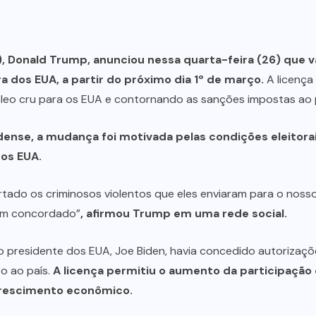
 Donald Trump, anunciou nessa quarta-feira (26) que va
a dos EUA, a partir do próximo dia 1º de março.
A licença
eo cru para os EUA e contornando as sanções impostas ao p
nse, a mudança foi motivada pelas condições eleitorai
dos EUA.
tado os criminosos violentos que eles enviaram para o nosso
iam concordado”
, afirmou Trump em uma rede social.
presidente dos EUA, Joe Biden, havia concedido autorizaçõe
to ao país.
A licença permitiu o aumento da participação
 crescimento econômico.