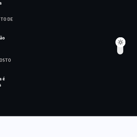
a
STO DE
ção
GOSTO
a é
s
© 2022,
DFMAIS
All Rights Reserved