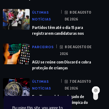
ÚLTIMAS
8 DE AGOSTO
NOTÍCIAS
DE 2026
Partidos têm até o dia 15 para
registrarem candidaturas nos
PARCEIROS
8 DE AGOSTO DE
2026
AGU se reúne com Discord e cobra
proteção de crianças
ÚLTIMAS
7 DE AGOSTO
NOTÍCIAS
DE 2026
Familiares celebram legado de
primeira medalha paralímpica do
By using this site, you agree to
Brasil